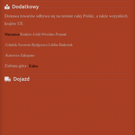
Dodatkowy
Dostawa towarów odbywa się na terenie całej Polski, a także wszystkich
krajów UE.
Warszawa-
Kraków-
Łódź-
Wrocław-
Poznań
-
Gdańsk-
Szczecin-
Bydgoszcz-
Lublin-
Białystok
-
Katowice-
Zakopane
Zielona góra -
Kalisz
Dojazd