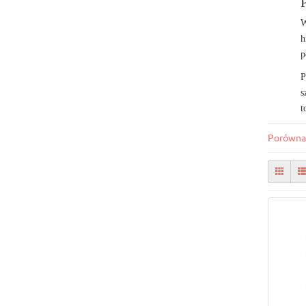
W
h
p
P
s
t
Porówna