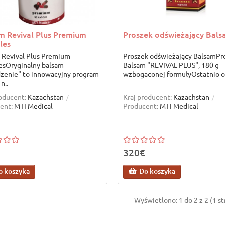
m Revival Plus Premium
Proszek odświeżający Bal
les
 Revival Plus Premium
Proszek odświeżający BalsamPr
esOryginalny balsam
Balsam "REVIVAL PLUS", 180 g
zenie" to innowacyjny program
wzbogaconej formułyOstatnio o
n..
roducent:
Kazachstan
Kraj producent:
Kazachstan
ent:
MTI Medical
Producent:
MTI Medical
320€
o koszyka
Do koszyka
Wyświetlono: 1 do 2 z 2 (1 st