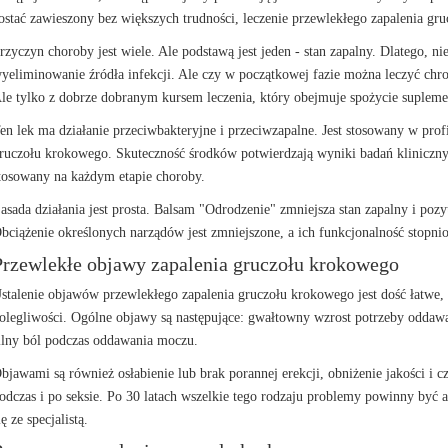
ostać zawieszony bez większych trudności, leczenie przewlekłego zapalenia gr
rzyczyn choroby jest wiele. Ale podstawą jest jeden - stan zapalny. Dlatego, n
yeliminowanie źródła infekcji. Ale czy w początkowej fazie można leczyć ch
le tylko z dobrze dobranym kursem leczenia, który obejmuje spożycie supleme
en lek ma działanie przeciwbakteryjne i przeciwzapalne. Jest stosowany w profi
ruczołu krokowego. Skuteczność środków potwierdzają wyniki badań kliniczn
tosowany na każdym etapie choroby.
asada działania jest prosta. Balsam "Odrodzenie" zmniejsza stan zapalny i p
bciążenie określonych narządów jest zmniejszone, a ich funkcjonalność stopn
Przewlekłe objawy zapalenia gruczołu krokowego
stalenie objawów przewlekłego zapalenia gruczołu krokowego jest dość łatwe,
olegliwości. Ogólne objawy są następujące: gwałtowny wzrost potrzeby oddawan
ilny ból podczas oddawania moczu.
bjawami są również osłabienie lub brak porannej erekcji, obniżenie jakości i 
odczas i po seksie. Po 30 latach wszelkie tego rodzaju problemy powinny być 
ię ze specjalistą.