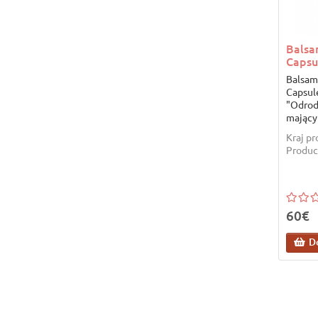
Balsa
Capsu
Balsam
Capsul
"Odrod
mający 
Kraj p
Produc
60€
D