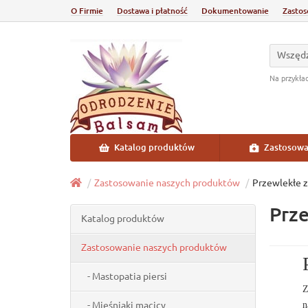
O Firmie
Dostawa i płatność
Dokumentowanie
Zastos
Wszęd
Na przykła
Katalog produktów
Zastosowa
Zastosowanie naszych produktów
Przewlekłe 
Prze
Katalog produktów
Zastosowanie naszych produktów
- Mastopatia piersi
Z
- Mięśniaki macicy
n