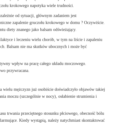
uczołu krokowego napotyka wiele trudności.
iezależnie od sytuacji, głównym zadaniem jest
roniczne zapalenie gruczołu krokowego w domu ? Oczywiście.
ntu diety znanego jako balsam odświeżający.
laktyce i leczeniu wielu chorób, w tym na liście i zapaleniu
ych. Balsam nie ma skutków ubocznych i może być
ozytywny wpływ na pracę całego układu moczowego.
iowo przywracana.
 a wielu mężczyzn już osobiście doświadczyło objawów takiej
ia moczu (szczególnie w nocy), osłabienie strumienia i
czasu trwania przeciętnego stosunku płciowego, obecność bólu
alarmujące. Kiedy wystąpią, należy natychmiast skontaktować