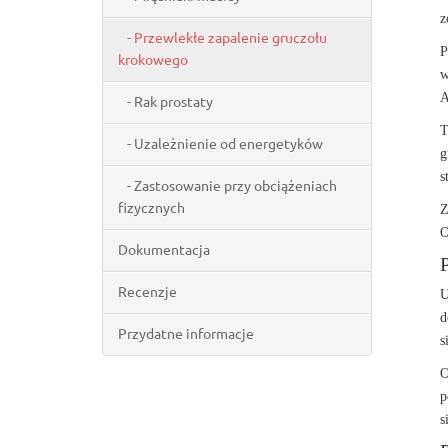
z
- Przewlekłe zapalenie gruczołu
P
krokowego
w
A
- Rak prostaty
T
- Uzależnienie od energetyków
g
s
- Zastosowanie przy obciążeniach
fizycznych
Z
O
Dokumentacja
Recenzje
U
d
Przydatne informacje
s
O
p
s