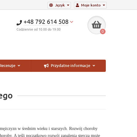
Język
Moje konto
+48 792 614 508
Codziennie od 10.00 do 19.00
0
Recenzje
Przydatne informacje
ego
a mężczyzn w średnim wieku i starszych. Rozwój choroby
choroby. A jeśli początkowo rozwój zapalenia stercza może