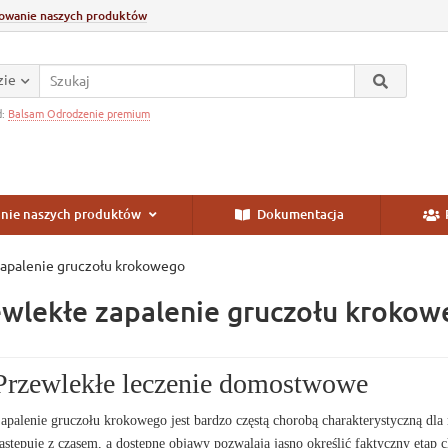
owanie naszych produktów
zie
d:
Balsam Odrodzenie premium
nie naszych produktów
Dokumentacja
zapalenie gruczołu krokowego
wlekłe zapalenie gruczołu krokow
Przewlekłe leczenie domostwowe
apalenie gruczołu krokowego jest bardzo częstą chorobą charakterystyczną dl
astępuje z czasem, a dostępne objawy pozwalają jasno określić faktyczny etap 