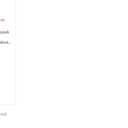
sam
oszek
dnot..
ron)